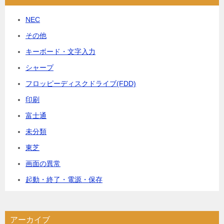
NEC
その他
キーボード・文字入力
シャープ
フロッピーディスクドライブ(FDD)
印刷
富士通
未分類
東芝
画面の異常
起動・終了・電源・保存
アーカイブ