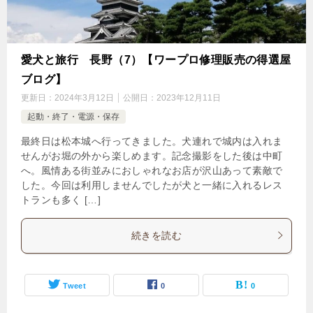
愛犬と旅行 長野（7）【ワープロ修理販売の得選屋
ブログ】
更新日：
2024年3月12日
公開日：
2023年12月11日
起動・終了・電源・保存
最終日は松本城へ行ってきました。犬連れで城内は入れま
せんがお堀の外から楽しめます。記念撮影をした後は中町
へ。風情ある街並みにおしゃれなお店が沢山あって素敵で
した。今回は利用しませんでしたが犬と一緒に入れるレス
トランも多く […]
続きを読む
Tweet
0
0