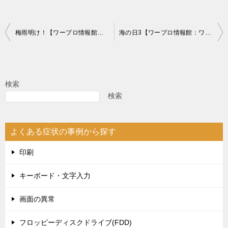
投
梅雨明け！【ワープロ情報館：ワープロ修理販売 得選屋活動レポート】
海の日3【ワープロ情報館：ワープロ修理販売 得選屋活動レポート】
稿
ナ
ビ
検索
ゲ
検索
ー
シ
よくある症状の事例から探す
ョ
印刷
ン
キーボード・文字入力
画面の異常
フロッピーディスクドライブ(FDD)