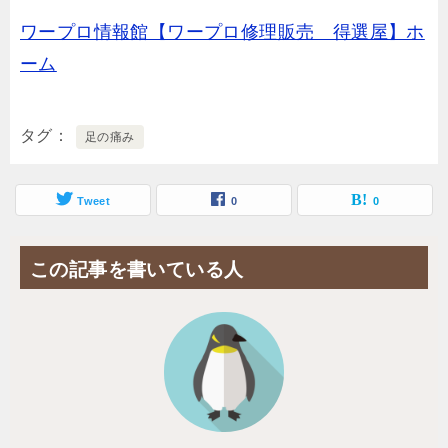
ワープロ情報館【ワープロ修理販売 得選屋】ホ
ーム
タグ
足の痛み
Tweet
0
0
この記事を書いている人